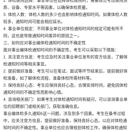
2. 体检医院选择：事业单位在选择体检医院时，需要综合考虑医院资
质、设备、专家水平等因素，以确保体检质量。
3. 体检人数：体检人数的多少也会影响体检通知时间。如果体检人数
较多，通知时间可能会相应延长。
4. 事业单位规定：不同事业单位对体检通知时间的规定可能有所不
同，这也是导致通知时间差异的原因之一。
三、如何应对事业编体检通知时间的不确定性
面对事业编体检通知时间的不确定性，考生可以采取以下措施：
1. 关注官方信息：考生应及时关注事业单位发布的官方信息，了解体
检通知时间等相关事宜。
2. 提前做好准备：考生可以在笔试、面试等环节结束后，提前做好体
检准备，如了解体检流程、准备体检所需材料等。
3. 保持良好心态：考生应保持良好心态，合理安排时间，避免因体检
通知时间的不确定性而影响心情。
4. 咨询相关部门：如果考生对体检通知时间有疑问，可以咨询事业单
位的招聘部门或相关部门，获取准确信息。
事业编体检多久通知6这一问题，涉及到多个因素。考生在备考过程
中，应关注官方信息，提前做好准备，保持良好心态，以应对体检通
知时间的不确定性。事业单位也应合理规划体检工作，确保体检通知