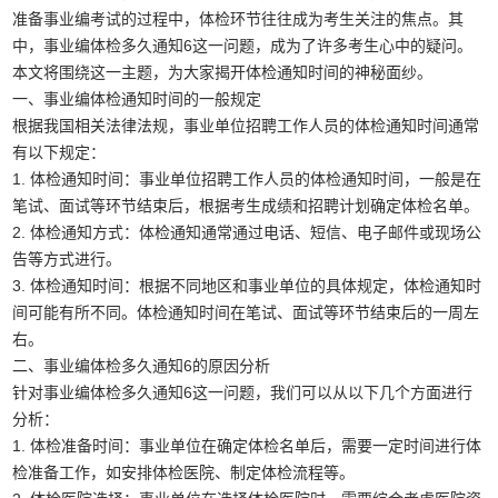
准备事业编考试的过程中，体检环节往往成为考生关注的焦点。其
中，事业编体检多久通知6这一问题，成为了许多考生心中的疑问。
本文将围绕这一主题，为大家揭开体检通知时间的神秘面纱。
一、事业编体检通知时间的一般规定
根据我国相关法律法规，事业单位招聘工作人员的体检通知时间通常
有以下规定：
1. 体检通知时间：事业单位招聘工作人员的体检通知时间，一般是在
笔试、面试等环节结束后，根据考生成绩和招聘计划确定体检名单。
2. 体检通知方式：体检通知通常通过电话、短信、电子邮件或现场公
告等方式进行。
3. 体检通知时间：根据不同地区和事业单位的具体规定，体检通知时
间可能有所不同。体检通知时间在笔试、面试等环节结束后的一周左
右。
二、事业编体检多久通知6的原因分析
针对事业编体检多久通知6这一问题，我们可以从以下几个方面进行
分析：
1. 体检准备时间：事业单位在确定体检名单后，需要一定时间进行体
检准备工作，如安排体检医院、制定体检流程等。