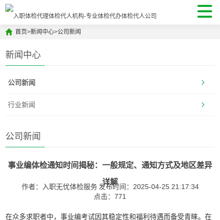
首页
>
新闻中心
>
公司新闻
新闻中心
公司新闻
行业新闻
公司新闻
事业编体检通知时间揭秘：一般规定、通知方式及地区差异
详解
作者：入职无忧体检服务
发布时间：2025-04-25 21:17:34
点击：
771
在众多求职者中，事业编考试因其稳定性和福利待遇而备受青睐。在